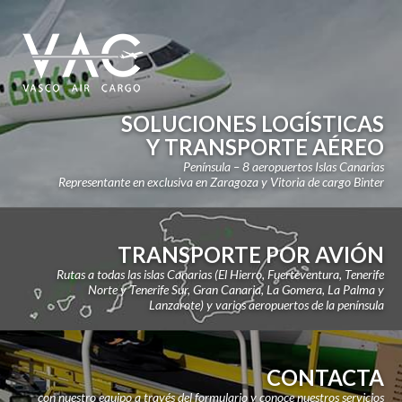
SOLUCIONES LOGÍSTICAS
Y TRANSPORTE AÉREO
Península – 8 aeropuertos Islas Canarias
Representante en exclusiva en Zaragoza y Vitoria de cargo Binter
TRANSPORTE POR AVIÓN
Rutas a todas las islas Canarias (El Hierro, Fuerteventura, Tenerife
Norte y Tenerife Sur, Gran Canaria, La Gomera, La Palma y
Lanzarote) y varios aeropuertos de la península
CONTACTA
con nuestro equipo a través del formulario y conoce nuestros servicios